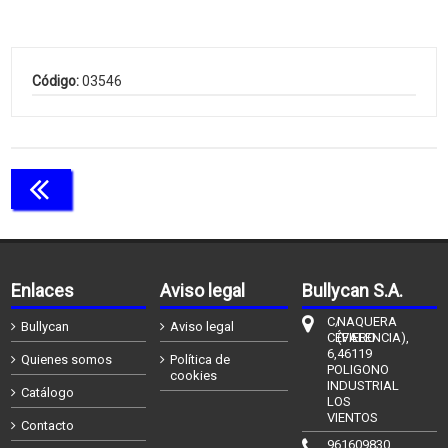
Código:
03546
Continuar comprando
Enlaces
Aviso legal
Bullycan S.A.
C/
NAQUERA
Bullycan
Aviso legal
CÉFIERO
(VALENCIA),
6,
46119
Quienes somos
Política de
POLIGONO
cookies
INDUSTRIAL
Catálogo
LOS
VIENTOS
Contacto
961609830