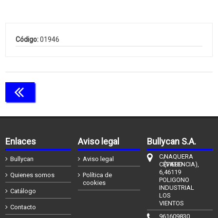
Código:
01946
Continuar comprando
Enlaces
Aviso legal
Bullycan S.A.
C/
NAQUERA
Bullycan
Aviso legal
CÉFIERO
(VALENCIA),
6,
46119
Quienes somos
Política de
POLIGONO
cookies
INDUSTRIAL
Catálogo
LOS
VIENTOS
Contacto
961609830