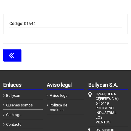
Código:
01544
Continuar comprando
Enlaces
Aviso legal
Bullycan S.A.
C/
NAQUERA
Bullycan
Aviso legal
CÉFIERO
(VALENCIA),
6,
46119
Quienes somos
Política de
POLIGONO
cookies
INDUSTRIAL
Catálogo
LOS
VIENTOS
Contacto
961609830