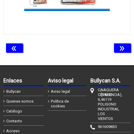
«
»
Enlaces
Aviso legal
Bullycan S.A.
C/
NAQUERA
Bullycan
Aviso legal
CÉFIERO
(VALENCIA),
6,
46119
Quienes somos
Política de
POLIGONO
cookies
INDUSTRIAL
Catálogo
LOS
VIENTOS
Contacto
961609830
Acceso