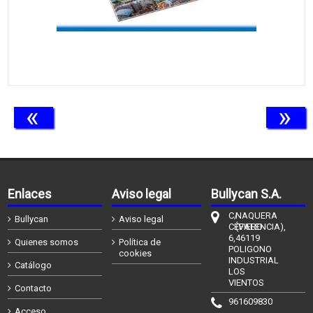
«
»
Enlaces
Aviso legal
Bullycan S.A.
C/
NAQUERA
Bullycan
Aviso legal
CÉFIERO
(VALENCIA),
6,
46119
Quienes somos
Política de
POLIGONO
cookies
INDUSTRIAL
Catálogo
LOS
VIENTOS
Contacto
961609830
Acceso