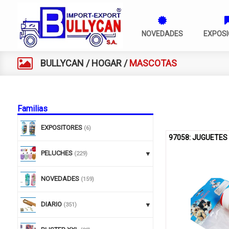
NOVEDADES
EXPOSI
BULLYCAN
/
HOGAR
/
MASCOTAS
Familias
EXPOSITORES
(6)
97058: JUGUETES
PELUCHES
(229)
NOVEDADES
(159)
DIARIO
(351)