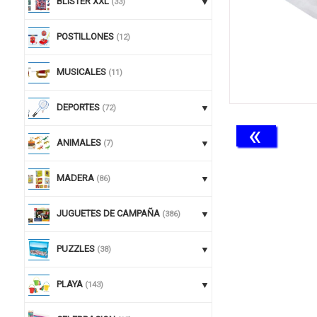
BLISTER XXL
(33)
POSTILLONES
(12)
MUSICALES
(11)
DEPORTES
(72)
«
ANIMALES
(7)
MADERA
(86)
JUGUETES DE CAMPAÑA
(386)
PUZZLES
(38)
PLAYA
(143)