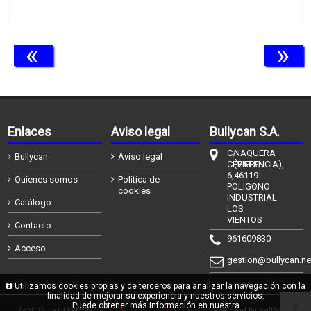
«
»
Enlaces
Aviso legal
Bullycan S.A.
C/
NAQUERA
Bullycan
Aviso legal
CÉFIERO
(VALENCIA),
6,
46119
Quienes somos
Política de
POLIGONO
cookies
INDUSTRIAL
Catálogo
LOS
VIENTOS
Contacto
961609830
Acceso
gestion@bullycan.ne
Utilizamos cookies propias y de terceros para analizar la navegación con la
finalidad de mejorar su experiencia y nuestros servicios.
Puede obtener más información en nuestra