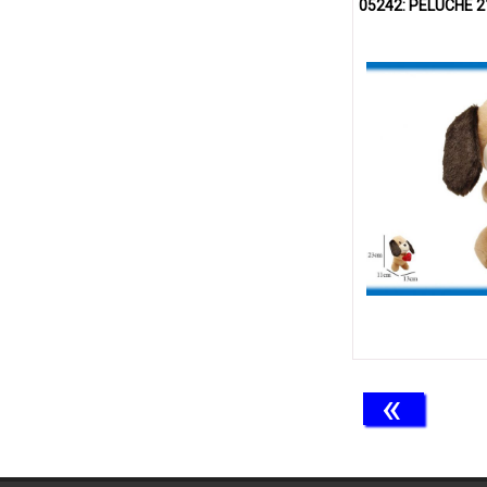
05242: PELUCHE 
«