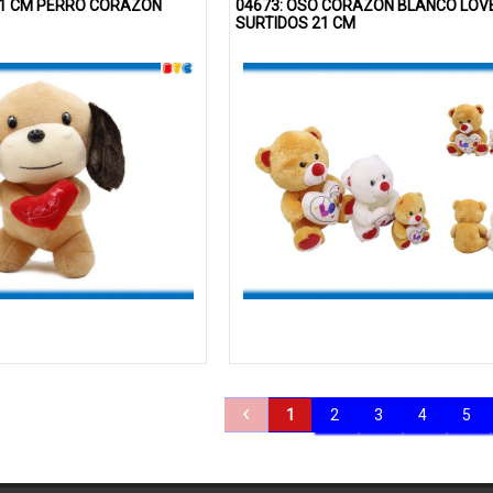
21 CM PERRO CORAZON
04673: OSO CORAZON BLANCO LOV
SURTIDOS 21 CM
‹
1
2
3
4
5