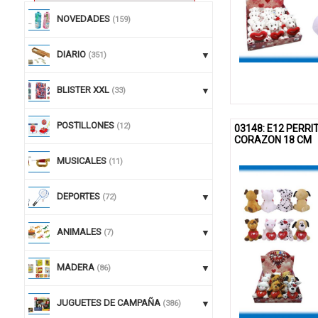
NOVEDADES
(159)
DIARIO
(351)
BLISTER XXL
(33)
POSTILLONES
(12)
03148: E12 PERR
CORAZON 18 CM
MUSICALES
(11)
DEPORTES
(72)
ANIMALES
(7)
MADERA
(86)
JUGUETES DE CAMPAÑA
(386)