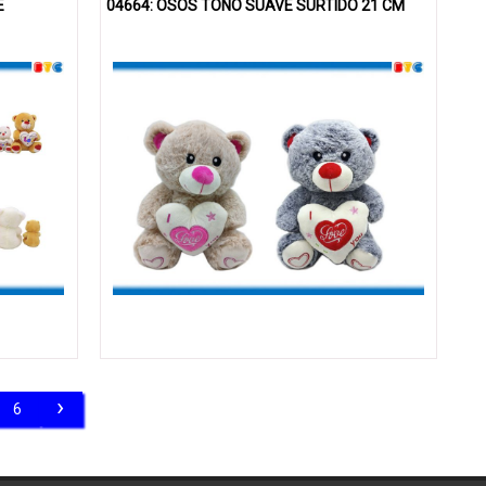
E
04664: OSOS TONO SUAVE SURTIDO 21 CM
›
6