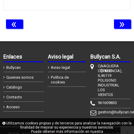
«
»
Enlaces
Aviso legal
Bullycan S.A.
C/
NAQUERA
Bullycan
Aviso legal
CÉFIERO
(VALENCIA),
6,
46119
Quienes somos
Política de
POLIGONO
cookies
INDUSTRIAL
Catálogo
LOS
VIENTOS
Contacto
961609830
Acceso
gestion@bullycan.ne
Utilizamos cookies propias y de terceros para analizar la navegación con la
finalidad de mejorar su experiencia y nuestros servicios.
Puede obtener más información en nuestra