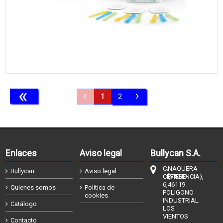
«
‹
›
1
2
Enlaces
Aviso legal
Bullycan S.A.
C/
NAQUERA
Bullycan
Aviso legal
CÉFIERO
(VALENCIA),
6,
46119
Quienes somos
Política de
POLIGONO
cookies
INDUSTRIAL
Catálogo
LOS
VIENTOS
Contacto