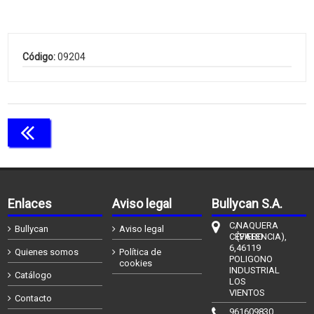
Código:
09204
Continuar comprando
Enlaces
Aviso legal
Bullycan S.A.
C/
NAQUERA
Bullycan
Aviso legal
CÉFIERO
(VALENCIA),
6,
46119
Quienes somos
Política de
POLIGONO
cookies
INDUSTRIAL
Catálogo
LOS
VIENTOS
Contacto
961609830