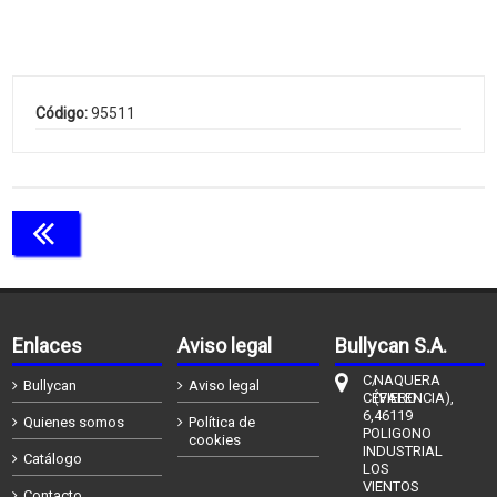
Código:
95511
Continuar comprando
Enlaces
Aviso legal
Bullycan S.A.
C/
NAQUERA
Bullycan
Aviso legal
CÉFIERO
(VALENCIA),
6,
46119
Quienes somos
Política de
POLIGONO
cookies
INDUSTRIAL
Catálogo
LOS
VIENTOS
Contacto