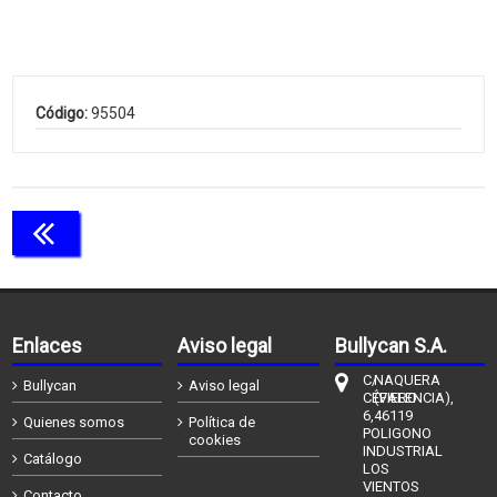
Código:
95504
Continuar comprando
Enlaces
Aviso legal
Bullycan S.A.
C/
NAQUERA
Bullycan
Aviso legal
CÉFIERO
(VALENCIA),
6,
46119
Quienes somos
Política de
POLIGONO
cookies
INDUSTRIAL
Catálogo
LOS
VIENTOS
Contacto