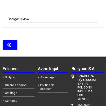
Código:
90454
Continuar comprando
Enlaces
Aviso legal
Bullycan S.A.
C/
NAQUERA
Bullycan
Aviso legal
CÉFIERO
(VALENCIA),
6,
46119
Quienes somos
Política de
POLIGONO
cookies
INDUSTRIAL
Catálogo
LOS
VIENTOS
Contacto
961609830