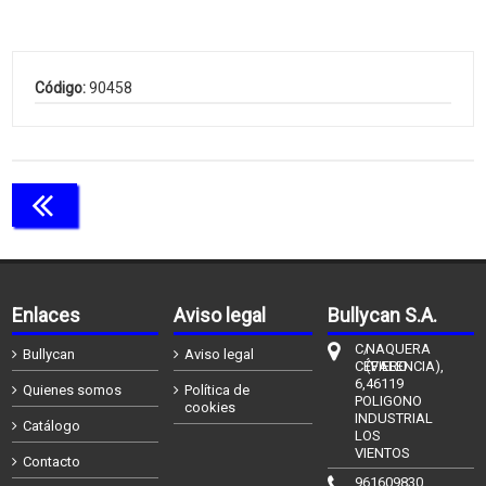
Código:
90458
Continuar comprando
Enlaces
Aviso legal
Bullycan S.A.
C/
NAQUERA
Bullycan
Aviso legal
CÉFIERO
(VALENCIA),
6,
46119
Quienes somos
Política de
POLIGONO
cookies
INDUSTRIAL
Catálogo
LOS
VIENTOS
Contacto
961609830