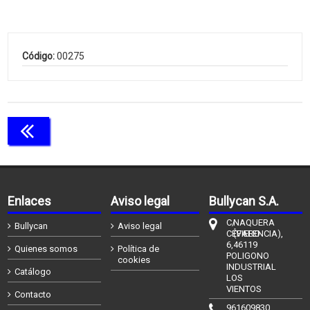
Código:
00275
Continuar comprando
Enlaces
Aviso legal
Bullycan S.A.
C/
NAQUERA
Bullycan
Aviso legal
CÉFIERO
(VALENCIA),
6,
46119
Quienes somos
Política de
POLIGONO
cookies
INDUSTRIAL
Catálogo
LOS
VIENTOS
Contacto
961609830