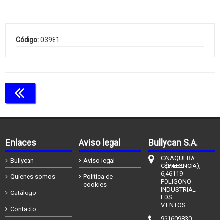
Código:
03981
Continuar comprando
Enlaces
Aviso legal
Bullycan S.A.
C/
NAQUERA
Bullycan
Aviso legal
CÉFIERO
(VALENCIA),
6,
46119
Quienes somos
Política de
POLIGONO
cookies
INDUSTRIAL
Catálogo
LOS
VIENTOS
Contacto
961609830