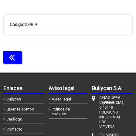
Código:
03969
Continuar comprando
Enlaces
Aviso legal
Bullycan S.A.
C/
NAQUERA
Bullycan
Aviso legal
CÉFIERO
(VALENCIA),
6,
46119
Quienes somos
Política de
POLIGONO
cookies
INDUSTRIAL
Catálogo
LOS
VIENTOS
Contacto
961609830