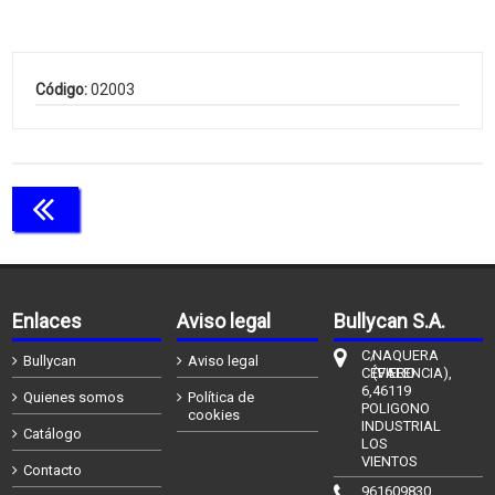
Código:
02003
Continuar comprando
Enlaces
Aviso legal
Bullycan S.A.
C/
NAQUERA
Bullycan
Aviso legal
CÉFIERO
(VALENCIA),
6,
46119
Quienes somos
Política de
POLIGONO
cookies
INDUSTRIAL
Catálogo
LOS
VIENTOS
Contacto
961609830