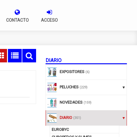
CONTACTO
ACCESO
DIARIO
EXPOSITORES
(6)
PELUCHES
(229)
NOVEDADES
(159)
DIARIO
(351)
EUROBYC