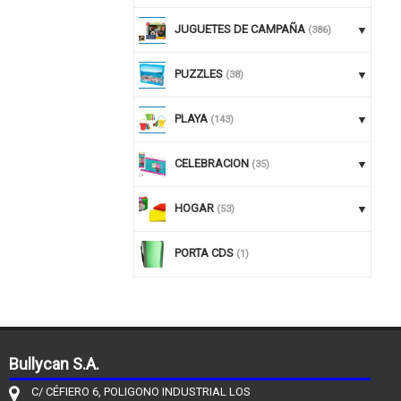
JUGUETES DE CAMPAÑA
(386)
PUZZLES
(38)
PLAYA
(143)
CELEBRACION
(35)
HOGAR
(53)
PORTA CDS
(1)
Bullycan S.A.
C/ CÉFIERO 6, POLIGONO INDUSTRIAL LOS