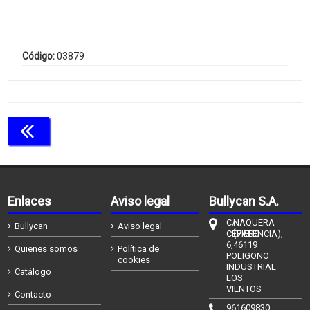
Código:
03879
Continuar comprando
Enlaces
Aviso legal
Bullycan S.A.
C/
NAQUERA
Bullycan
Aviso legal
CÉFIERO
(VALENCIA),
6,
46119
Quienes somos
Política de
POLIGONO
cookies
INDUSTRIAL
Catálogo
LOS
VIENTOS
Contacto
961609830