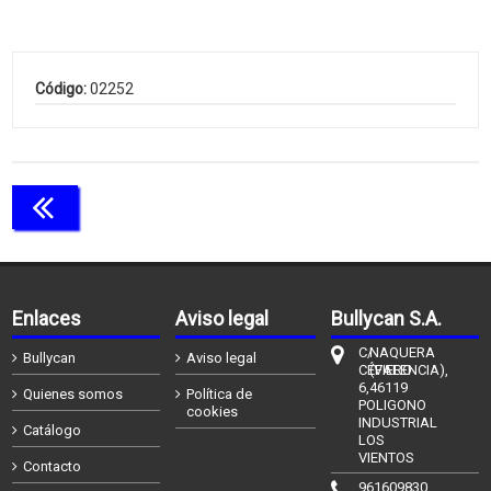
Código:
02252
Continuar comprando
Enlaces
Aviso legal
Bullycan S.A.
C/
NAQUERA
Bullycan
Aviso legal
CÉFIERO
(VALENCIA),
6,
46119
Quienes somos
Política de
POLIGONO
cookies
INDUSTRIAL
Catálogo
LOS
VIENTOS
Contacto
961609830