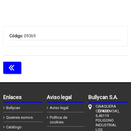
Código:
09369
Continuar comprando
Enlaces
Aviso legal
Bullycan S.A.
C/
NAQUERA
Bullycan
Aviso legal
CÉFIERO
(VALENCIA),
6,
46119
Quienes somos
Política de
POLIGONO
cookies
INDUSTRIAL
Catálogo
LOS