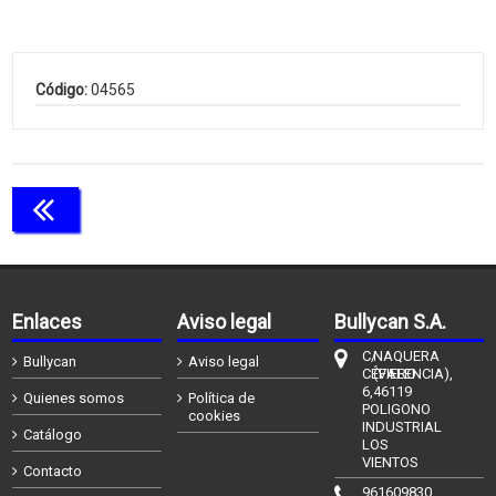
Código:
04565
Continuar comprando
Enlaces
Aviso legal
Bullycan S.A.
C/
NAQUERA
Bullycan
Aviso legal
CÉFIERO
(VALENCIA),
6,
46119
Quienes somos
Política de
POLIGONO
cookies
INDUSTRIAL
Catálogo
LOS
VIENTOS
Contacto
961609830