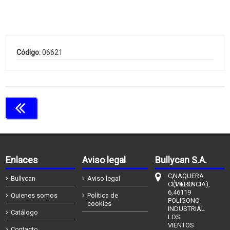
Código:
06621
Continuar comprando
Enlaces
Aviso legal
Bullycan S.A.
C/
NAQUERA
Bullycan
Aviso legal
CÉFIERO
(VALENCIA),
6,
46119
Quienes somos
Política de
POLIGONO
cookies
INDUSTRIAL
Catálogo
LOS
VIENTOS
Contacto