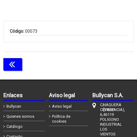
Código:
00073
Continuar comprando
Enlaces
Aviso legal
Bullycan S.A.
C/
NAQUERA
Bullycan
Aviso legal
CÉFIERO
(VALENCIA),
6,
46119
Quienes somos
Política de
POLIGONO
cookies
INDUSTRIAL
Catálogo
LOS
VIENTOS
Contacto