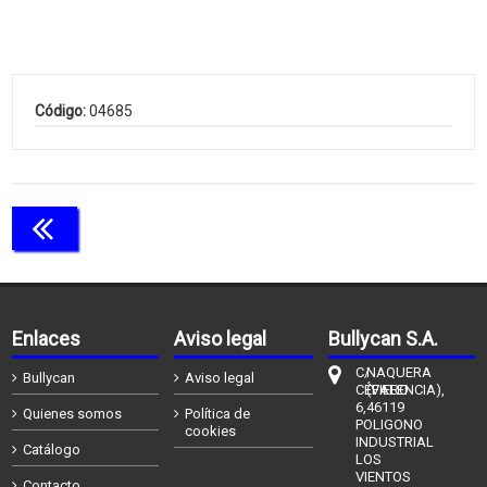
Código:
04685
Continuar comprando
Enlaces
Aviso legal
Bullycan S.A.
C/
NAQUERA
Bullycan
Aviso legal
CÉFIERO
(VALENCIA),
6,
46119
Quienes somos
Política de
POLIGONO
cookies
INDUSTRIAL
Catálogo
LOS
VIENTOS
Contacto