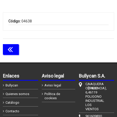
Código:
04638
Continuar comprando
Enlaces
Aviso legal
Bullycan S.A.
C/
NAQUERA
Bullycan
Aviso legal
CÉFIERO
(VALENCIA),
6,
46119
Quienes somos
Política de
POLIGONO
cookies
INDUSTRIAL
Catálogo
LOS
VIENTOS
Contacto
961609830