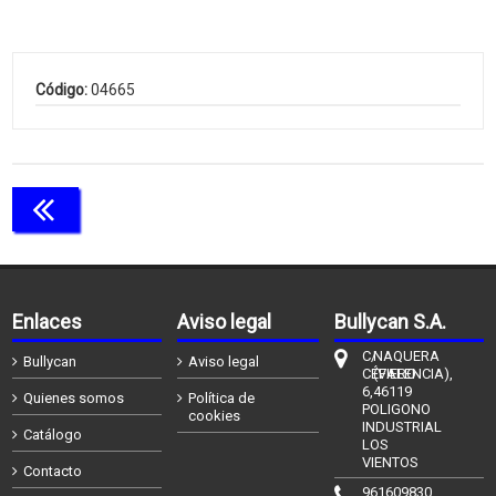
Código:
04665
Continuar comprando
Enlaces
Aviso legal
Bullycan S.A.
C/
NAQUERA
Bullycan
Aviso legal
CÉFIERO
(VALENCIA),
6,
46119
Quienes somos
Política de
POLIGONO
cookies
INDUSTRIAL
Catálogo
LOS
VIENTOS
Contacto
961609830