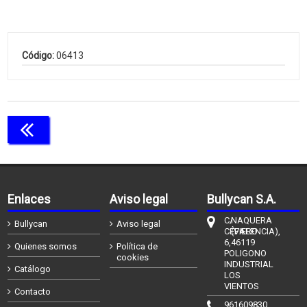
Código:
06413
Continuar comprando
Enlaces
Aviso legal
Bullycan S.A.
C/
NAQUERA
Bullycan
Aviso legal
CÉFIERO
(VALENCIA),
6,
46119
Quienes somos
Política de
POLIGONO
cookies
INDUSTRIAL
Catálogo
LOS
VIENTOS
Contacto
961609830