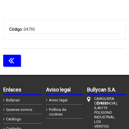
Código:
04795
Continuar comprando
Enlaces
Aviso legal
Bullycan S.A.
C/
NAQUERA
Bullycan
Aviso legal
CÉFIERO
(VALENCIA),
6,
46119
Quienes somos
Política de
POLIGONO
cookies
INDUSTRIAL
Catálogo
LOS
VIENTOS
Contacto