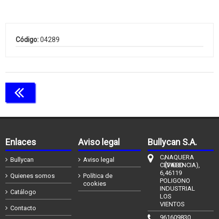
Código:
04289
Continuar comprando
Enlaces
Aviso legal
Bullycan S.A.
C/
NAQUERA
Bullycan
Aviso legal
CÉFIERO
(VALENCIA),
6,
46119
Quienes somos
Política de
POLIGONO
cookies
INDUSTRIAL
Catálogo
LOS
VIENTOS
Contacto
961609830