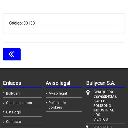
Código:
00133
Continuar comprando
Enlaces
Aviso legal
Bullycan S.A.
C/
NAQUERA
Bullycan
Aviso legal
CÉFIERO
(VALENCIA),
6,
46119
Quienes somos
Política de
POLIGONO
cookies
INDUSTRIAL
Catálogo
LOS
VIENTOS
Contacto
961609830