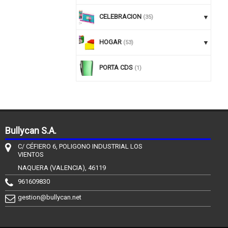
CELEBRACION
(35)
HOGAR
(53)
PORTA CDS
(1)
Bullycan S.A.
C/ CÉFIERO 6, POLIGONO INDUSTRIAL LOS
VIENTOS
NAQUERA (VALENCIA), 46119
961609830
gestion@bullycan.net