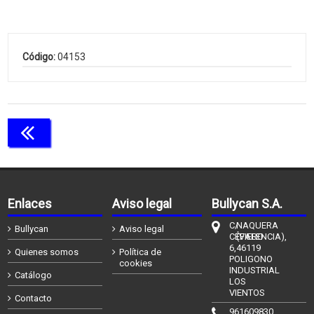
Código:
04153
Continuar comprando
Enlaces
Aviso legal
Bullycan S.A.
C/
NAQUERA
Bullycan
Aviso legal
CÉFIERO
(VALENCIA),
6,
46119
Quienes somos
Política de
POLIGONO
cookies
INDUSTRIAL
Catálogo
LOS
VIENTOS
Contacto
961609830