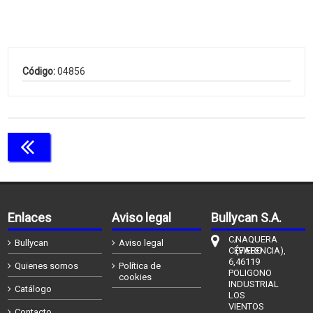
Código:
04856
Continuar comprando
Enlaces
Aviso legal
Bullycan S.A.
C/
NAQUERA
Bullycan
Aviso legal
CÉFIERO
(VALENCIA),
6,
46119
Quienes somos
Política de
POLIGONO
cookies
INDUSTRIAL
Catálogo
LOS
VIENTOS
Contacto