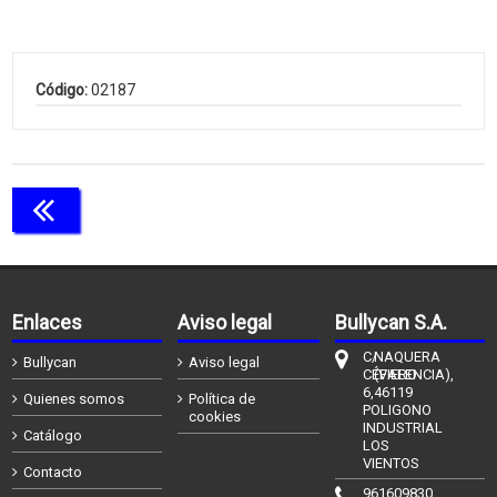
Código:
02187
Continuar comprando
Enlaces
Aviso legal
Bullycan S.A.
C/
NAQUERA
Bullycan
Aviso legal
CÉFIERO
(VALENCIA),
6,
46119
Quienes somos
Política de
POLIGONO
cookies
INDUSTRIAL
Catálogo
LOS
VIENTOS
Contacto
961609830