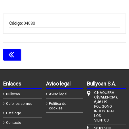
Código:
04080
Continuar comprando
Enlaces
Aviso legal
Bullycan S.A.
C/
NAQUERA
Bullycan
Aviso legal
CÉFIERO
(VALENCIA),
6,
46119
Quienes somos
Política de
POLIGONO
cookies
INDUSTRIAL
Catálogo
LOS
VIENTOS
Contacto
961609830