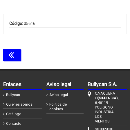
Código:
05616
Continuar comprando
Enlaces
Aviso legal
Bullycan S.A.
C/
NAQUERA
Bullycan
Aviso legal
CÉFIERO
(VALENCIA),
6,
46119
Quienes somos
Política de
POLIGONO
cookies
INDUSTRIAL
Catálogo
LOS
VIENTOS
Contacto
961609830