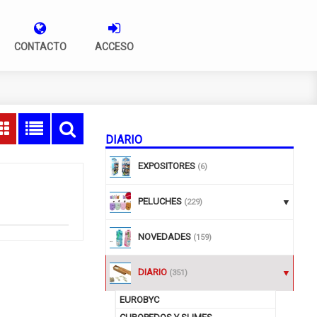
CONTACTO
ACCESO
DIARIO
EXPOSITORES
(6)
PELUCHES
(229)
NOVEDADES
(159)
DIARIO
(351)
EUROBYC