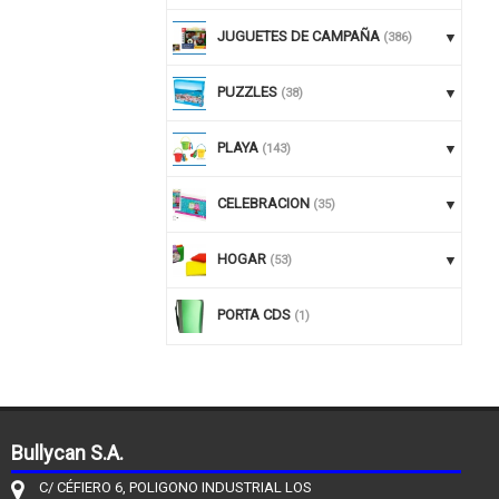
JUGUETES DE CAMPAÑA
(386)
PUZZLES
(38)
PLAYA
(143)
CELEBRACION
(35)
HOGAR
(53)
PORTA CDS
(1)
Bullycan S.A.
C/ CÉFIERO 6, POLIGONO INDUSTRIAL LOS