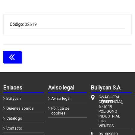
Código:
02619
Continuar comprando
Enlaces
Aviso legal
Bullycan S.A.
C/
NAQUERA
Bullycan
Aviso legal
CÉFIERO
(VALENCIA),
6,
46119
Quienes somos
Política de
POLIGONO
cookies
INDUSTRIAL
Catálogo
LOS
VIENTOS
Contacto
961609830