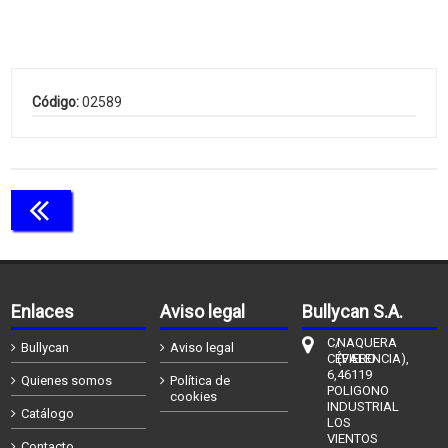
Código:
02589
Continuar comprando
Enlaces
Aviso legal
Bullycan S.A.
C/
NAQUERA
Bullycan
Aviso legal
CÉFIERO
(VALENCIA),
6,
46119
Quienes somos
Política de
POLIGONO
cookies
INDUSTRIAL
Catálogo
LOS
VIENTOS
Contacto