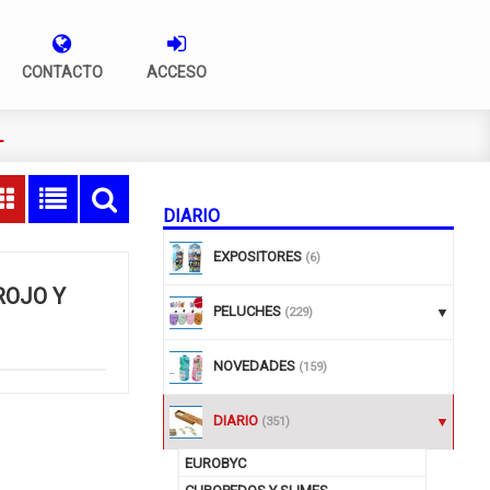
CONTACTO
ACCESO
L
DIARIO
EXPOSITORES
(6)
ROJO Y
PELUCHES
(229)
NOVEDADES
(159)
DIARIO
(351)
EUROBYC