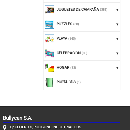
JUGUETES DE CAMPAÑA
(386)
PUZZLES
(38)
PLAYA
(143)
CELEBRACION
(35)
HOGAR
(53)
PORTA CDS
(1)
Bullycan S.A.
C/ CÉFIERO 6, POLIGONO INDUSTRIAL LOS