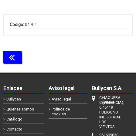
Código:
04701
Continuar comprando
Enlaces
Aviso legal
Bullycan S.A.
C/
NAQUERA
Bullycan
Aviso legal
CÉFIERO
(VALENCIA),
6,
46119
Quienes somos
Política de
POLIGONO
cookies
INDUSTRIAL
Catálogo
LOS
VIENTOS
Contacto
961609830