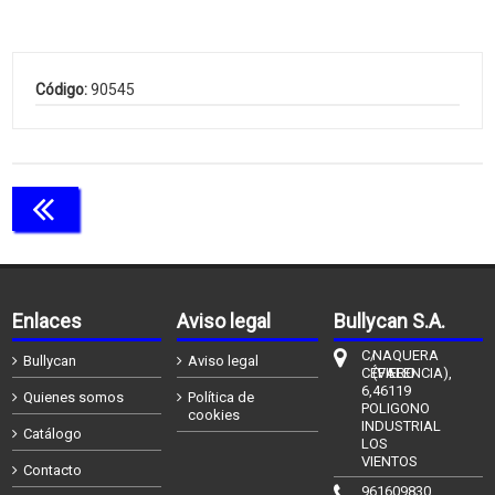
Código:
90545
Continuar comprando
Enlaces
Aviso legal
Bullycan S.A.
C/
NAQUERA
Bullycan
Aviso legal
CÉFIERO
(VALENCIA),
6,
46119
Quienes somos
Política de
POLIGONO
cookies
INDUSTRIAL
Catálogo
LOS
VIENTOS
Contacto
961609830