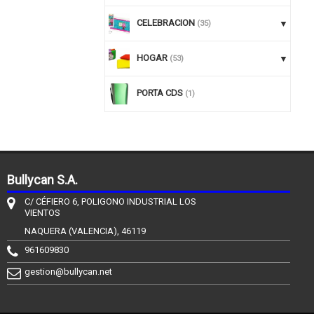
CELEBRACION
(35)
HOGAR
(53)
PORTA CDS
(1)
Bullycan S.A.
C/ CÉFIERO 6, POLIGONO INDUSTRIAL LOS
VIENTOS
NAQUERA (VALENCIA), 46119
961609830
gestion@bullycan.net