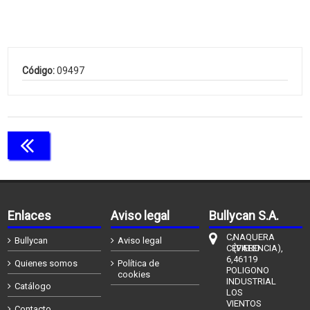
Código:
09497
Continuar comprando
Enlaces
Aviso legal
Bullycan S.A.
C/
NAQUERA
Bullycan
Aviso legal
CÉFIERO
(VALENCIA),
6,
46119
Quienes somos
Política de
POLIGONO
cookies
INDUSTRIAL
Catálogo
LOS
VIENTOS
Contacto