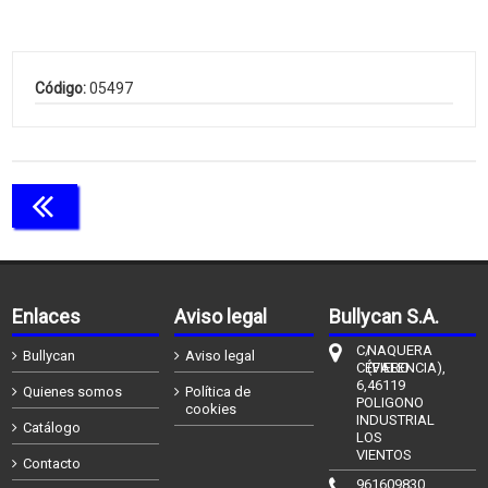
Código:
05497
Continuar comprando
Enlaces
Aviso legal
Bullycan S.A.
C/
NAQUERA
Bullycan
Aviso legal
CÉFIERO
(VALENCIA),
6,
46119
Quienes somos
Política de
POLIGONO
cookies
INDUSTRIAL
Catálogo
LOS
VIENTOS
Contacto
961609830