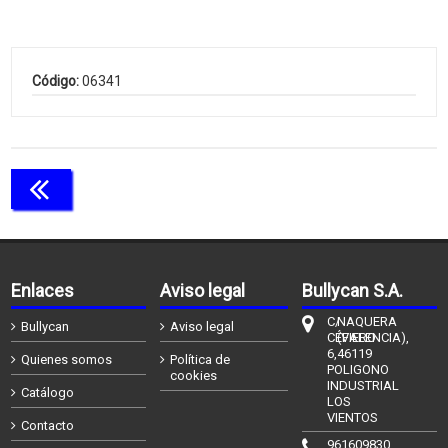
Código:
06341
Continuar comprando
Enlaces
Aviso legal
Bullycan S.A.
C/
NAQUERA
Bullycan
Aviso legal
CÉFIERO
(VALENCIA),
6,
46119
Quienes somos
Política de
POLIGONO
cookies
INDUSTRIAL
Catálogo
LOS
VIENTOS
Contacto
961609830