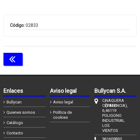
Código:
02833
Continuar comprando
Enlaces
Aviso legal
Bullycan S.A.
C/
NAQUERA
Bullycan
Aviso legal
CÉFIERO
(VALENCIA),
6,
46119
Quienes somos
Política de
POLIGONO
cookies
INDUSTRIAL
Catálogo
LOS
VIENTOS
Contacto
961609830